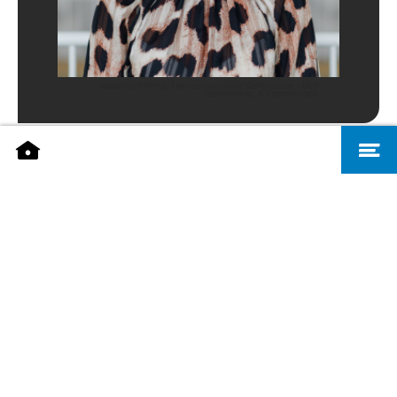
Natascha Dimmig, Landeshauptstadt Saarbrücken - Visit
Saarbrücken, A. Lombardozzi
REGIONALVERBAND SAARBRÜCKEN
Thomas Unold
Fachdienstleiter Regionalentwicklung und
Planung
Regionalverband Saarbrücken
Telefon:
+49 681 506 6000
E-Mail:
thomas.unold@rvsbr.de